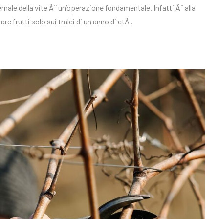
ale della vite Ã¨ un’operazione fondamentale. Infatti Ã¨ alla
e frutti solo sui tralci di un anno di etÃ .