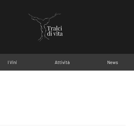
I Vini
Attività
News