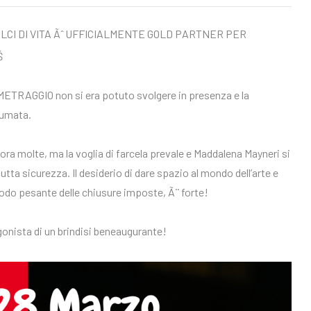
RALCI DI VITA Ãˆ UFFICIALMENTE GOLD PARTNER PER
ETRAGGIO non si era potuto svolgere in presenza e la
fumata.
a molte, ma la voglia di farcela prevale e Maddalena Mayneri si
tta sicurezza. Il desiderio di dare spazio al mondo dell’arte e
modo pesante delle chiusure imposte, Ã¨ forte!
gonista di un brindisi beneaugurante!