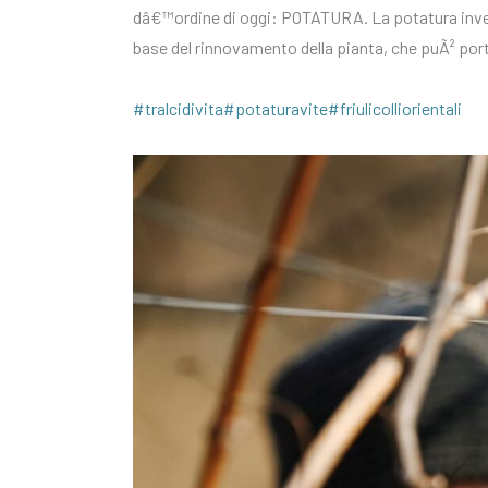
dâ€™ordine di oggi: POTATURA. La potatura invern
base del rinnovamento della pianta, che puÃ² portar
#tralcidivita
#potaturavite
#friulicolliorientali