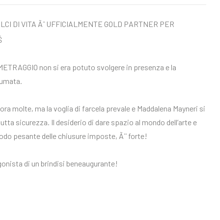
RALCI DI VITA Ãˆ UFFICIALMENTE GOLD PARTNER PER
ETRAGGIO non si era potuto svolgere in presenza e la
fumata.
a molte, ma la voglia di farcela prevale e Maddalena Mayneri si
tta sicurezza. Il desiderio di dare spazio al mondo dell’arte e
modo pesante delle chiusure imposte, Ã¨ forte!
gonista di un brindisi beneaugurante!