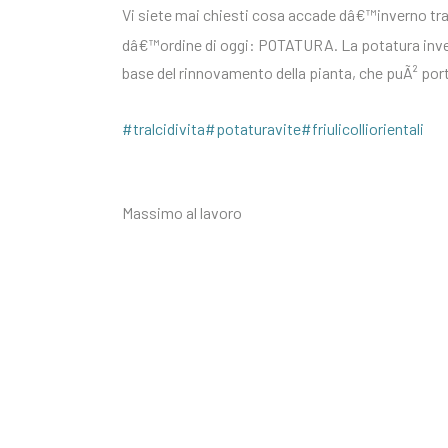
Vi siete mai chiesti cosa accade dâ€™inverno tra
dâ€™ordine di oggi: POTATURA. La potatura invern
base del rinnovamento della pianta, che puÃ² portar
#tralcidivita
#potaturavite
#friulicolliorientali
Massimo al lavoro