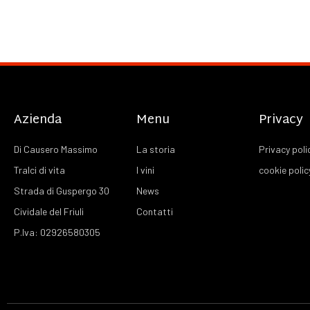
Azienda
Menu
Privacy
Di Causero Massimo
La storia
Privacy poli
Tralci di vita
I vini
cookie polic
Strada di Guspergo 30
News
Cividale del Friuli
Contatti
P.Iva: 02926580305