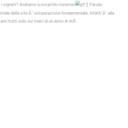
 i vigneti? Andiamo a scoprirlo insieme!
Parola
ale della vite Ã¨ un’operazione fondamentale. Infatti Ã¨ alla
e frutti solo sui tralci di un anno di etÃ .