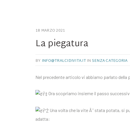
18 MARZO 2021
La piegatura
BY
INFO@TRALCIDIVITA.IT
IN
SENZA CATEGORIA
Nel precedente articolo vi abbiamo parlato della 
Ora scopriamo insieme il passo successivo
Una volta che la vite Ã¨ stata potata, si p
adatta: