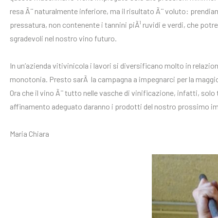
resa Ã¨ naturalmente inferiore, ma il risultato Ã¨ voluto: prendi
pressatura, non contenente i tannini piÃ¹ ruvidi e verdi, che pot
sgradevoli nel nostro vino futuro.
In un’azienda vitivinicola i lavori si diversificano molto in relazi
monotonia. Presto sarÃ la campagna a impegnarci per la maggi
Ora che il vino Ã¨ tutto nelle vasche di vinificazione, infatti, sol
affinamento adeguato daranno i prodotti del nostro prossimo i
Maria Chiara