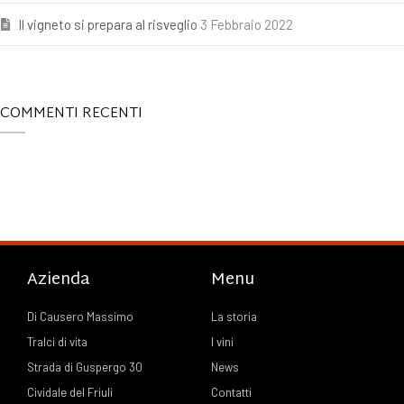
Il vigneto si prepara al risveglio
3 Febbraio 2022
COMMENTI RECENTI
Azienda
Menu
Di Causero Massimo
La storia
Tralci di vita
I vini
Strada di Guspergo 30
News
Cividale del Friuli
Contatti