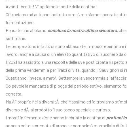
Avanti! Venite! Vi apriamo le porte della cantina!
Ci troviamo ad autunno inoltrato ormai, ma siamo ancora in attes
fermentazione.
Pensate che abbiamo
concluso la nostra ultima svinatura
, che
settimane.
Le temperature, infatti, si sono abbassate in modo repentino e i li
lavoro, anche a causa di un elevato quantitativo di zucchero da
Il 2021 ha assistito a una raccolta delle uve posticipata rispetto
della prima vendemmia per Tralci di vita, quando il Sauvignon si 
Quest’anno, invece, a metÃ Settembre la vendemmia si affacciav
Colpevole la mancanza di piogge del periodo estivo, elemento 
corretta.
Ma Ã¨ proprio nella diversitÃ che Massimo ed io troviamo stimol
diverso e dÃ al prodotto il suo tocco speciale e curioso.
I mosti in fermentazione hanno inebriato la cantina di
profumi in
appena colte, spremuta di arance e pompelmi, marmellata di frutti