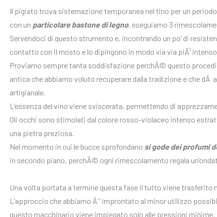
Il pigiato trova sistemazione temporanea nel tino per un periodo di
con un
particolare bastone di legno
, eseguiamo 3 rimescolamen
Servendoci di questo strumento e, incontrando un po’ di resiste
contatto con il mosto e lo dipingono in modo via via piÃ¹ intens
Proviamo sempre tanta soddisfazione perchÃ© questo proced
antica che abbiamo voluto recuperare dalla tradizione e che dÃ 
artigianale.
L’essenza del vino viene sviscerata, permettendo di apprezzarne 
Gli occhi sono stimolati dal colore rosso-violaceo intenso estratt
una pietra preziosa.
Nel momento in cui le bucce sprofondano
si gode dei profumi d
in secondo piano, perchÃ© ogni rimescolamento regala un’ondat
Una volta portata a termine questa fase il tutto viene trasferito 
L’approccio che abbiamo Ã¨ improntato al minor utilizzo possibi
questo macchinario viene impiegato solo alle pressioni minime.