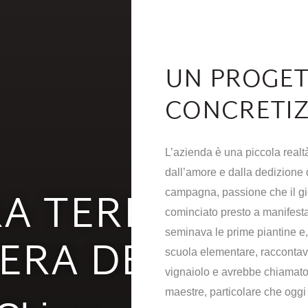
UN PROGET
CONCRETI
L’azienda è una piccola realtà
dall’amore e dalla dedizione
A TERRA,
L VINO
campagna, passione che il g
cominciato presto a manifesta
ERA DEL VINO
PPREZZARE
seminava le prime piantine e, 
scuola elementare, raccontav
vignaiolo e avrebbe chiamato 
maestre, particolare che oggi