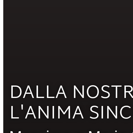
DALLA NOSTR
CONOSCERE I
L'ANIMA SINC
E SAPERLO A