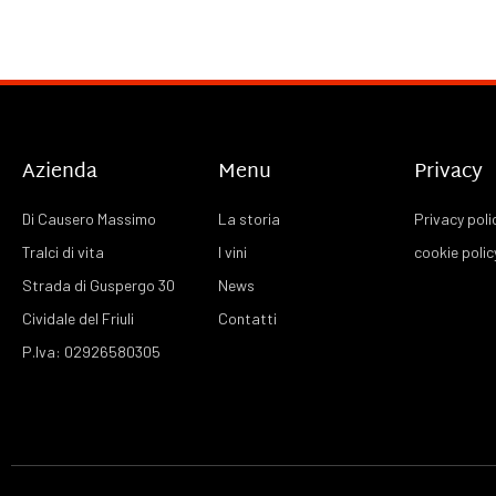
Azienda
Menu
Privacy
Di Causero Massimo
La storia
Privacy poli
Tralci di vita
I vini
cookie polic
Strada di Guspergo 30
News
Cividale del Friuli
Contatti
P.Iva: 02926580305