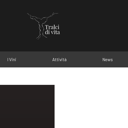
I Vini
Attività
News